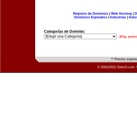
Registro de Dominios
|
Web Hosting
|
D
Dominios Expirados
|
Industrias
|
Indu
Categorías de Dominio:
[Pág. princi
** Precios expre
© 2002/2022 Solo10.com