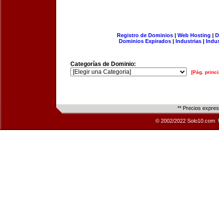
Registro de Dominios
|
Web Hosting
|
D
Dominios Expirados
|
Industrias
|
Indu
Categorías de Dominio:
[Pág. princi
** Precios expre
© 2002/2022 Solo10.com