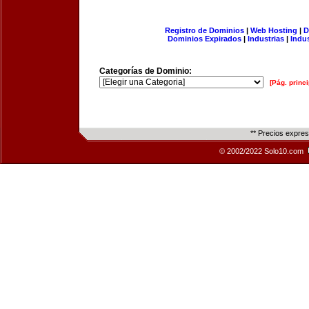
Registro de Dominios
|
Web Hosting
|
D
Dominios Expirados
|
Industrias
|
Indu
Categorías de Dominio:
[Pág. princi
** Precios expre
© 2002/2022 Solo10.com