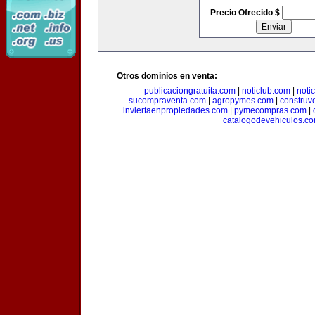
Precio Ofrecido $
Otros dominios en venta:
publicaciongratuita.com
|
noticlub.com
|
noti
sucompraventa.com
|
agropymes.com
|
construv
inviertaenpropiedades.com
|
pymecompras.com
|
catalogodevehiculos.c