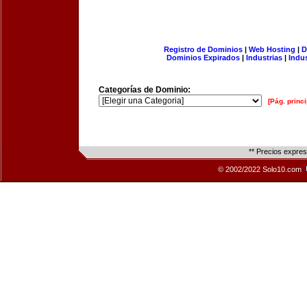
Registro de Dominios
|
Web Hosting
|
D
Dominios Expirados
|
Industrias
|
Indu
Categorías de Dominio:
[Pág. princi
** Precios expre
© 2002/2022 Solo10.com