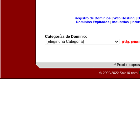
Registro de Dominios
|
Web Hosting
|
D
Dominios Expirados
|
Industrias
|
Indu
Categorías de Dominio:
[Pág. princi
** Precios expre
© 2002/2022 Solo10.com