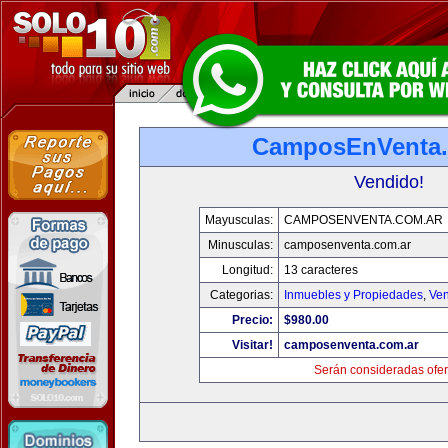
CamposEnVenta.
Vendido!
Mayusculas:
CAMPOSENVENTA.COM.AR
Minusculas:
camposenventa.com.ar
Longitud:
13 caracteres
Categorias:
Inmuebles y Propiedades
,
Ven
Precio:
$980.00
Visitar!
camposenventa.com.ar
Serán consideradas ofer