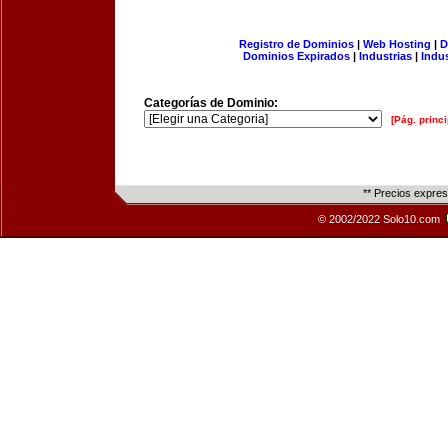
Registro de Dominios
|
Web Hosting
|
D
Dominios Expirados
|
Industrias
|
Indu
Categorías de Dominio:
[Pág. princi
** Precios expre
© 2002/2022 Solo10.com