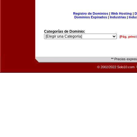
Registro de Dominios
|
Web Hosting
|
D
Dominios Expirados
|
Industrias
|
Indu
Categorías de Dominio:
[Pág. princi
** Precios expre
© 2002/2022 Solo10.com