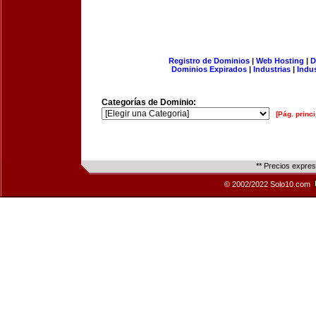
Registro de Dominios
|
Web Hosting
|
D
Dominios Expirados
|
Industrias
|
Indu
Categorías de Dominio:
[Pág. princi
** Precios expre
© 2002/2022 Solo10.com