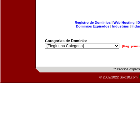
Registro de Dominios
|
Web Hosting
|
D
Dominios Expirados
|
Industrias
|
Indu
Categorías de Dominio:
[Pág. princi
** Precios expre
© 2002/2022 Solo10.com