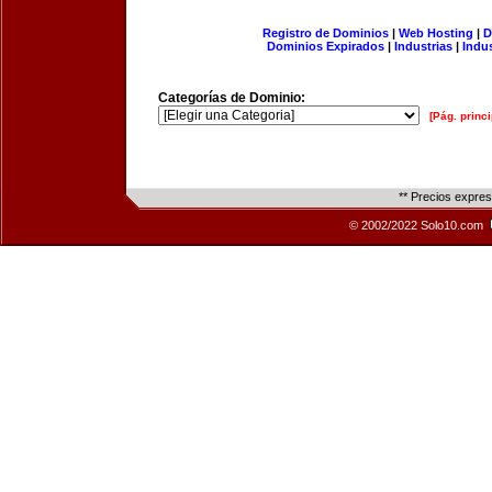
Registro de Dominios
|
Web Hosting
|
D
Dominios Expirados
|
Industrias
|
Indu
Categorías de Dominio:
[Pág. princi
** Precios expre
© 2002/2022 Solo10.com