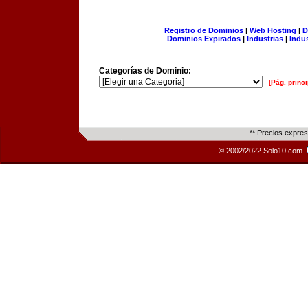
Registro de Dominios
|
Web Hosting
|
D
Dominios Expirados
|
Industrias
|
Indu
Categorías de Dominio:
[Pág. princi
** Precios expre
© 2002/2022 Solo10.com