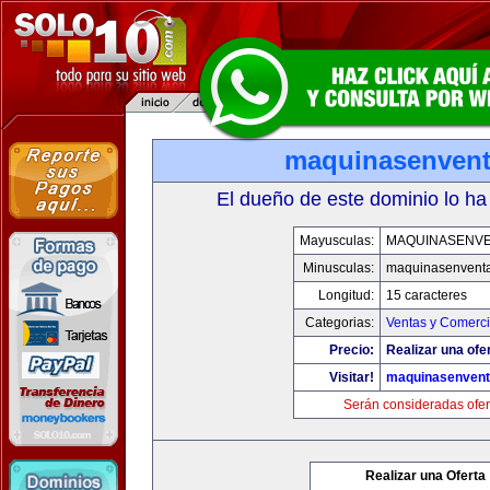
maquinasenven
El dueño de este dominio lo ha
Mayusculas:
MAQUINASENV
Minusculas:
maquinasenvent
Longitud:
15 caracteres
Categorias:
Ventas y Comerci
Precio:
Realizar una ofe
Visitar!
maquinasenven
Serán consideradas ofer
Realizar una Oferta