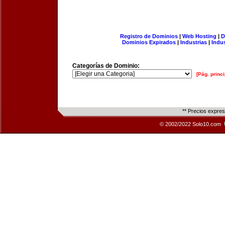
Registro de Dominios
|
Web Hosting
|
D
Dominios Expirados
|
Industrias
|
Indu
Categorías de Dominio:
[Pág. princi
** Precios expre
© 2002/2022 Solo10.com