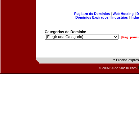
Registro de Dominios
|
Web Hosting
|
D
Dominios Expirados
|
Industrias
|
Indu
Categorías de Dominio:
[Pág. princi
** Precios expre
© 2002/2022 Solo10.com