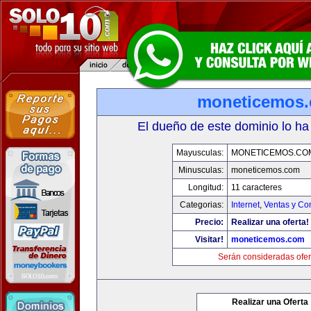
moneticemos
El dueño de este dominio lo ha
Mayusculas:
MONETICEMOS.CO
Minusculas:
moneticemos.com
Longitud:
11 caracteres
Categorias:
Internet
,
Ventas y Co
Precio:
Realizar una oferta!
Visitar!
moneticemos.com
Serán consideradas ofer
Realizar una Oferta