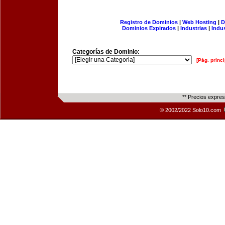
Registro de Dominios
|
Web Hosting
|
D
Dominios Expirados
|
Industrias
|
Indu
Categorías de Dominio:
[Pág. princi
** Precios expre
© 2002/2022 Solo10.com