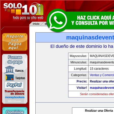
maquinasdeven
El dueño de este dominio lo ha
Mayusculas:
MAQUINASDEV
Minusculas:
maquinasdevent
Longitud:
15 caracteres
Categorias:
Ventas y Comerci
Precio:
Realizar una ofe
Visitar!
maquinasdeven
Serán consideradas ofer
Realizar una Oferta