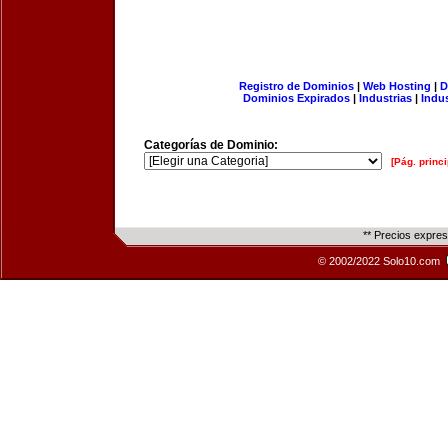
Registro de Dominios
|
Web Hosting
|
D
Dominios Expirados
|
Industrias
|
Indu
Categorías de Dominio:
[Pág. princi
** Precios expre
© 2002/2022 Solo10.com