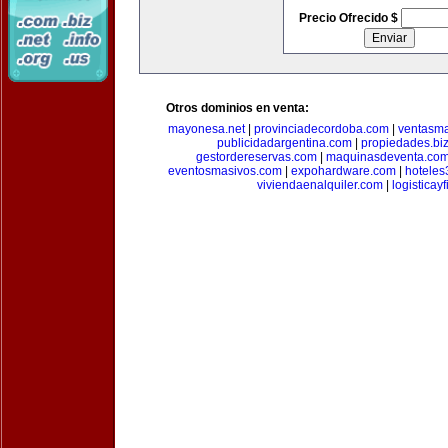
Precio Ofrecido $
Otros dominios en venta:
mayonesa.net
|
provinciadecordoba.com
|
ventasma
publicidadargentina.com
|
propiedades.bi
gestordereservas.com
|
maquinasdeventa.co
eventosmasivos.com
|
expohardware.com
|
hotele
viviendaenalquiler.com
|
logisticay