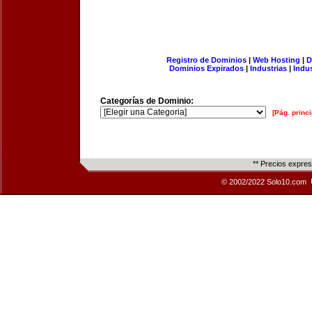
Registro de Dominios
|
Web Hosting
|
D
Dominios Expirados
|
Industrias
|
Indu
Categorías de Dominio:
[Pág. princi
** Precios expre
© 2002/2022 Solo10.com