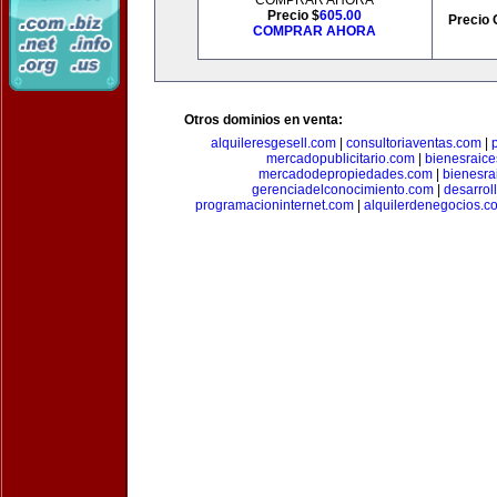
COMPRAR AHORA
Precio $
605.00
Precio 
COMPRAR AHORA
Otros dominios en venta:
alquileresgesell.com
|
consultoriaventas.com
|
mercadopublicitario.com
|
bienesraice
mercadodepropiedades.com
|
bienesra
gerenciadelconocimiento.com
|
desarrol
programacioninternet.com
|
alquilerdenegocios.c