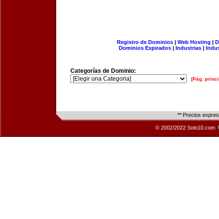
Registro de Dominios
|
Web Hosting
|
D
Dominios Expirados
|
Industrias
|
Indu
Categorías de Dominio:
[Pág. princi
** Precios expre
© 2002/2022 Solo10.com