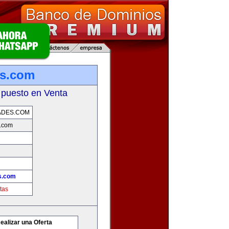
es.com
 puesto en Venta
ADES.COM
s.com
s.com
tas
ealizar una Oferta