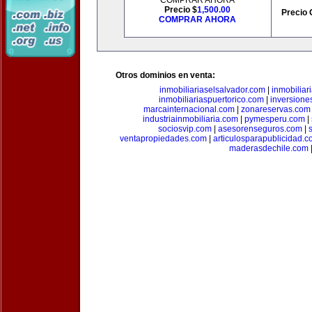
COMPRAR AHORA
Precio $
1,500.00
Precio 
COMPRAR AHORA
Otros dominios en venta:
inmobiliariaselsalvador.com
|
inmobilia
inmobiliariaspuertorico.com
|
inversione
marcainternacional.com
|
zonareservas.com
industriainmobiliaria.com
|
pymesperu.com
|
sociosvip.com
|
asesorenseguros.com
|
ventapropiedades.com
|
articulosparapublicidad.
maderasdechile.com