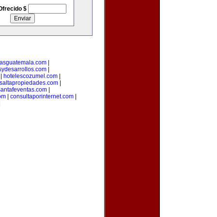
Ofrecido $
riasguatemala.com
|
sydesarrollos.com
|
|
hotelescozumel.com
|
saltapropiedades.com
|
santafeventas.com
|
com
|
consultaporinternet.com
|
|