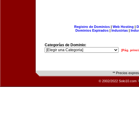
Registro de Dominios
|
Web Hosting
|
D
Dominios Expirados
|
Industrias
|
Indu
Categorías de Dominio:
[Pág. princi
** Precios expre
© 2002/2022 Solo10.com