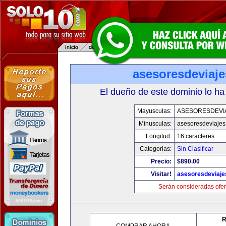
asesoresdeviaj
El dueño de este dominio lo ha
Mayusculas:
ASESORESDEVI
Minusculas:
asesoresdeviaje
Longitud:
16 caracteres
Categorias:
Sin Clasificar
Precio:
$890.00
Visitar!
asesoresdeviaj
Serán consideradas ofer
R