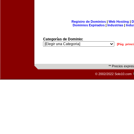
Registro de Dominios
|
Web Hosting
|
D
Dominios Expirados
|
Industrias
|
Indu
Categorías de Dominio:
[Pág. princi
** Precios expre
© 2002/2022 Solo10.com