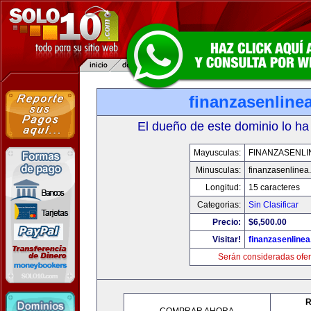
finanzasenline
El dueño de este dominio lo ha
Mayusculas:
FINANZASENLI
Minusculas:
finanzasenlinea
Longitud:
15 caracteres
Categorias:
Sin Clasificar
Precio:
$6,500.00
Visitar!
finanzasenline
Serán consideradas ofer
R