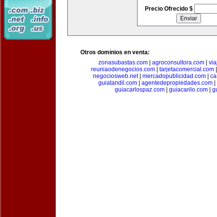
Precio Ofrecido $
Otros dominios en venta:
zonasubastas.com
|
agroconsultora.com
|
vi
reuniaodenegocios.com
|
tarjetacomercial.com
negociosweb.net
|
mercadopublicidad.com
|
ca
guiatandil.com
|
agentedepropiedades.com
|
guiacarlospaz.com
|
guiacarilo.com
|
g