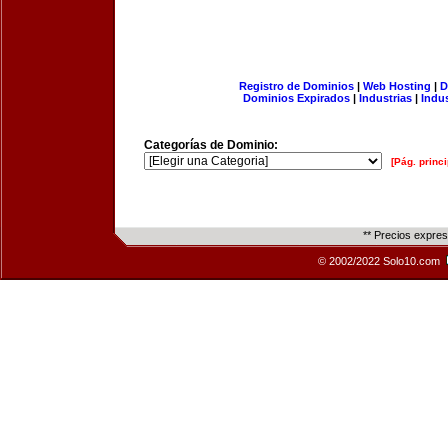
Registro de Dominios
|
Web Hosting
|
D
Dominios Expirados
|
Industrias
|
Indu
Categorías de Dominio:
[Pág. princi
** Precios expre
© 2002/2022 Solo10.com