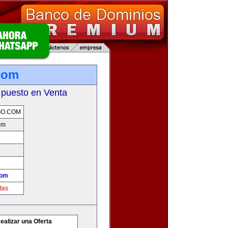
com
 puesto en Venta
GO.COM
om
com
tas
ealizar una Oferta