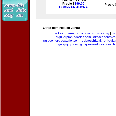
COMPRAR AHORA
Precio $
899.00
Precio 
COMPRAR AHORA
Otros dominios en venta:
marketingdenegocios.com
|
surfistas.org
|
pr
alquilerpropiedades.com
|
almaceneros.c
guiacomercioexterior.com
|
guiaespiritual.net
|
guia
guiajujuy.com
|
guiaproveedores.com
|
h