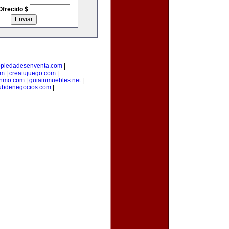
Ofrecido $
opiedadesenventa.com
|
om
|
creatujuego.com
|
inmo.com
|
guiainmuebles.net
|
ubdenegocios.com
|