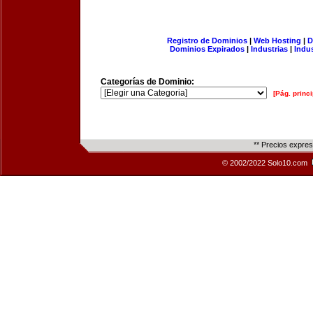
Registro de Dominios
|
Web Hosting
|
D
Dominios Expirados
|
Industrias
|
Indu
Categorías de Dominio:
[Pág. princi
** Precios expre
© 2002/2022 Solo10.com