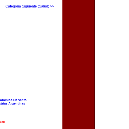
Categoria Siguiente (Salud) >>
ominios En Venta
strias Argentinas
pal]